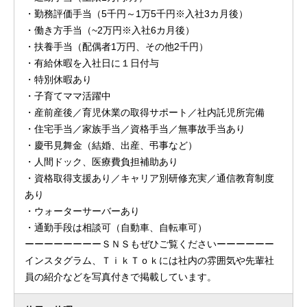
・勤務評価手当（5千円～1万5千円※入社3カ月後）
・働き方手当（~2万円※入社6カ月後）
・扶養手当（配偶者1万円、その他2千円）
・有給休暇を入社日に１日付与
・特別休暇あり
・子育てママ活躍中
・産前産後／育児休業の取得サポート／社内託児所完備
・住宅手当／家族手当／資格手当／無事故手当あり
・慶弔見舞金（結婚、出産、弔事など）
・人間ドック、医療費負担補助あり
・資格取得支援あり／キャリア別研修充実／通信教育制度
あり
・ウォーターサーバーあり
・通勤手段は相談可（自動車、自転車可）
ーーーーーーーーＳＮＳもぜひご覧くださいーーーーーー
インスタグラム、ＴｉｋＴｏｋには社内の雰囲気や先輩社
員の紹介などを写真付きで掲載しています。