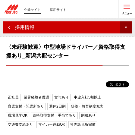
企業サイト
採用サイト
採用情報
〈未経験歓迎〉中型地場ドライバー／資格取得支
援あり_新潟共配センター
正社員
業界経験者優遇
賞与あり
中途入社5割以上
育児支援・託児所あり
週休2日制
研修・教育制度充実
職場見学OK
資格取得支援・手当てあり
制服あり
交通費支給あり
マイカー通勤OK
社内託児所完備